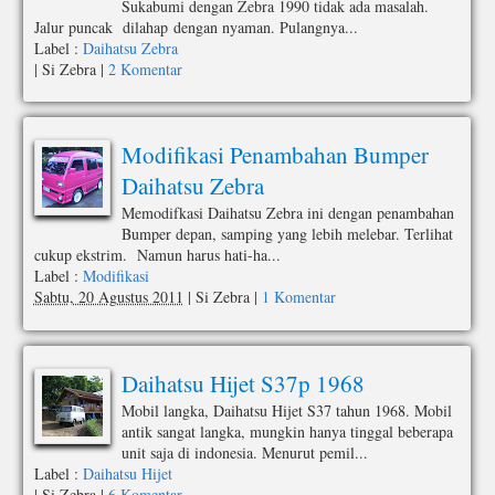
Sukabumi dengan Zebra 1990 tidak ada masalah.
Jalur puncak dilahap dengan nyaman. Pulangnya...
Label :
Daihatsu Zebra
|
Si Zebra
|
2 Komentar
Modifikasi Penambahan Bumper
Daihatsu Zebra
Memodifkasi Daihatsu Zebra ini dengan penambahan
Bumper depan, samping yang lebih melebar. Terlihat
cukup ekstrim. Namun harus hati-ha...
Label :
Modifikasi
Sabtu, 20 Agustus 2011
|
Si Zebra
|
1 Komentar
Daihatsu Hijet S37p 1968
Mobil langka, Daihatsu Hijet S37 tahun 1968. Mobil
antik sangat langka, mungkin hanya tinggal beberapa
unit saja di indonesia. Menurut pemil...
Label :
Daihatsu Hijet
|
Si Zebra
|
6 Komentar