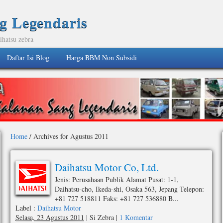
g Legendaris
ihatsu zebra
Daftar Isi Blog
Harga BBM Non Subsidi
Home
/
Archives for Agustus 2011
Daihatsu Motor Co, Ltd.
Jenis: Perusahaan Publik Alamat Pusat: 1-1,
Daihatsu-cho, Ikeda-shi, Osaka 563, Jepang Telepon:
+81 727 518811 Faks: +81 727 536880 B...
Label :
Daihatsu Motor
Selasa, 23 Agustus 2011
|
Si Zebra
|
1 Komentar