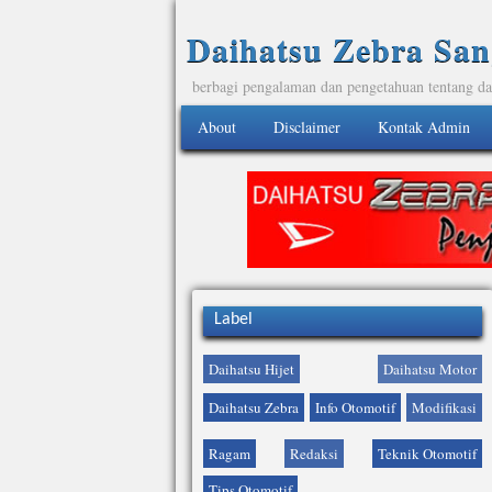
Daihatsu Zebra San
berbagi pengalaman dan pengetahuan tentang da
About
Disclaimer
Kontak Admin
Label
Daihatsu Hijet
Daihatsu Motor
Daihatsu Zebra
Info Otomotif
Modifikasi
Ragam
Redaksi
Teknik Otomotif
Tips Otomotif