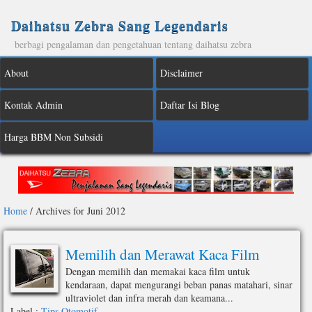
Daihatsu Zebra Sang Legendaris
berbagi pengalaman dan pengetahuan tentang daihatsu zebra
About
Disclaimer
Kontak Admin
Daftar Isi Blog
Harga BBM Non Subsidi
Home
/
Archives for Juni 2012
Memilih dan Merawat Kaca Film
Dengan memilih dan memakai kaca film untuk
kendaraan, dapat mengurangi beban panas matahari, sinar
ultraviolet dan infra merah dan keamana...
Label :
Tips Otomotif