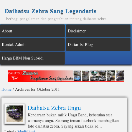
Daihatsu Zebra Sang Legendaris
berbagi pengalaman dan pengetahuan tentang daihatsu zebra
About
Disclaimer
Kontak Admin
Daftar Isi Blog
Harga BBM Non Subsidi
Home
/
Archives for Oktober 2011
Daihatsu Zebra Ungu
Kendaraan bukan milik Ungu Band, kebetulan saja
warnanya ungu. Seorang teman facebook membagikan
foto daihatsu zebra. Sayang sekali tidak ad...
Label :
Modifikasi