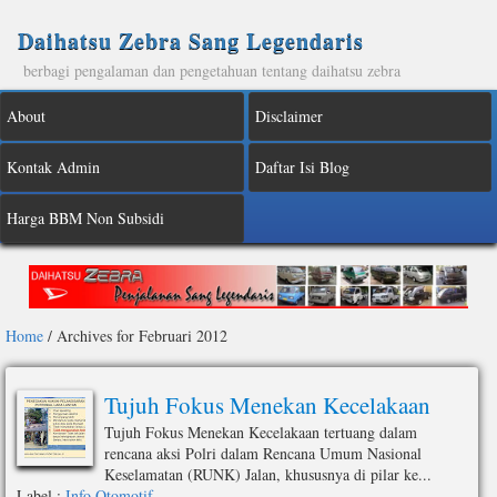
Daihatsu Zebra Sang Legendaris
berbagi pengalaman dan pengetahuan tentang daihatsu zebra
About
Disclaimer
Kontak Admin
Daftar Isi Blog
Harga BBM Non Subsidi
Home
/
Archives for Februari 2012
Tujuh Fokus Menekan Kecelakaan
Tujuh Fokus Menekan Kecelakaan tertuang dalam
rencana aksi Polri dalam Rencana Umum Nasional
Keselamatan (RUNK) Jalan, khususnya di pilar ke...
Label :
Info Otomotif