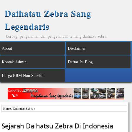
Daihatsu Zebra Sang
Legendaris
berbagi pengalaman dan pengetahuan tentang daihatsu zebra
About
Disclaimer
Kontak Admin
Daftar Isi Blog
Harga BBM Non Subsidi
Home
/
Daihatsu Zebra
/
Sejarah Daihatsu Zebra Di Indonesia