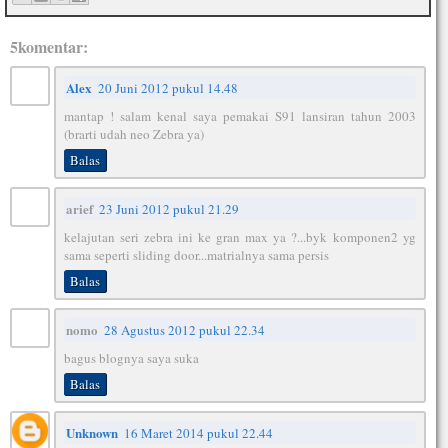
5komentar:
Alex
20 Juni 2012 pukul 14.48
mantap ! salam kenal saya pemakai S91 lansiran tahun 2003
(brarti udah neo Zebra ya)
Balas
arief
23 Juni 2012 pukul 21.29
kelajutan seri zebra ini ke gran max ya ?...byk komponen2 yg
sama seperti sliding door...matrialnya sama persis
Balas
nomo
28 Agustus 2012 pukul 22.34
bagus blognya saya suka
Balas
Unknown
16 Maret 2014 pukul 22.44