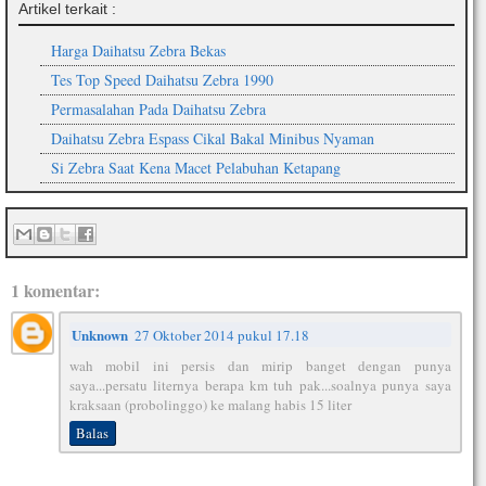
Artikel terkait :
Harga Daihatsu Zebra Bekas
Tes Top Speed Daihatsu Zebra 1990
Permasalahan Pada Daihatsu Zebra
Daihatsu Zebra Espass Cikal Bakal Minibus Nyaman
Si Zebra Saat Kena Macet Pelabuhan Ketapang
1 komentar:
Unknown
27 Oktober 2014 pukul 17.18
wah mobil ini persis dan mirip banget dengan punya
saya...persatu liternya berapa km tuh pak...soalnya punya saya
kraksaan (probolinggo) ke malang habis 15 liter
Balas