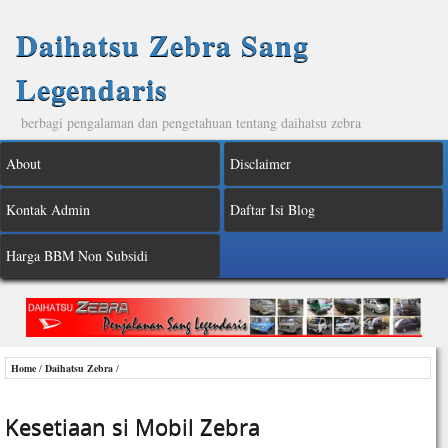
Daihatsu Zebra Sang
Legendaris
berbagi pengalaman dan pengetahuan tentang daihatsu zebra
About
Disclaimer
Kontak Admin
Daftar Isi Blog
Harga BBM Non Subsidi
Home
/
Daihatsu Zebra
/
Kesetiaan si Mobil Zebra