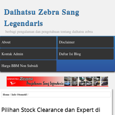
Daihatsu Zebra Sang
Legendaris
berbagi pengalaman dan pengetahuan tentang daihatsu zebra
About
Disclaimer
Kontak Admin
Daftar Isi Blog
Harga BBM Non Subsidi
Home
/
Info Otomotif
/
Pilihan Stock Clearance dan Expert di